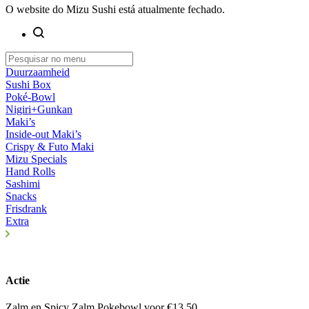
O website do Mizu Sushi está atualmente fechado.
Duurzaamheid
Sushi Box
Poké-Bowl
Nigiri+Gunkan
Maki’s
Inside-out Maki’s
Crispy & Futo Maki
Mizu Specials
Hand Rolls
Sashimi
Snacks
Frisdrank
Extra
Actie
Zalm en Spicy Zalm Pokebowl voor €13,50