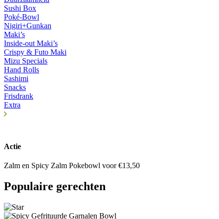
Sushi Box
Poké-Bowl
Nigiri+Gunkan
Maki’s
Inside-out Maki’s
Crispy & Futo Maki
Mizu Specials
Hand Rolls
Sashimi
Snacks
Frisdrank
Extra
Actie
Zalm en Spicy Zalm Pokebowl voor €13,50
Populaire gerechten